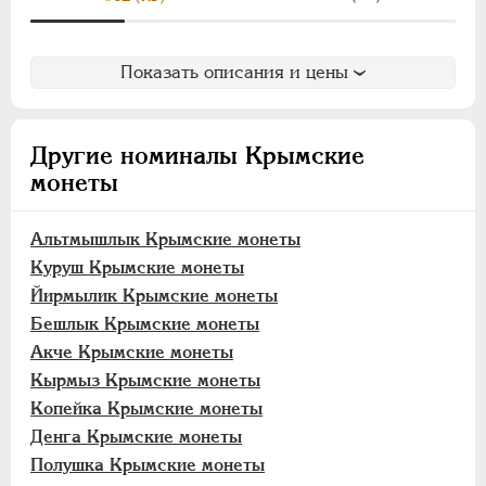
Йирмылик
Бешлык
Акче
Показать описания и цены
Кырмыз
Копейка
Другие номиналы Крымские
Денга
монеты
Полушка
Чхаль
Альтмышлык Крымские монеты
Грузинские монеты
Куруш Крымские монеты
Бухарские монеты
Йирмылик Крымские монеты
Бешлык Крымские монеты
Хивинское ханство
Акче Крымские монеты
Хорезмская Республика
Кырмыз Крымские монеты
Йеверские монеты
Копейка Крымские монеты
Ионийские монеты
Денга Крымские монеты
Польские. Осада Замостья
Полушка Крымские монеты
Польские. Восстание 1830-1831