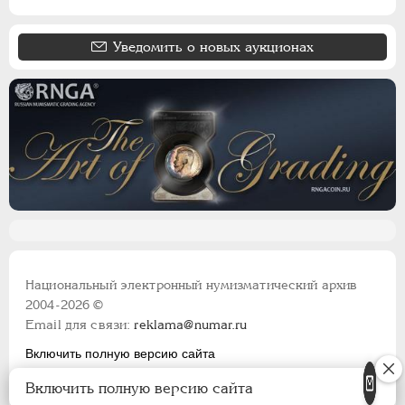
Польские. Город Краков
Французские монеты
Уведомить о новых аукционах
Австрийские дукаты
Германская оккупация 1916
Национальный электронный нумизматический архив
2004-2026 ©
Email для связи:
reklama@numar.ru
Включить полную версию сайта
Правила пользования сайтом
Включить полную версию сайта