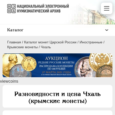
Каталог
Главная
/
Каталог монет Царской России
/
Иностранные
/
Крымские монеты
/
Чхаль
ПEТР I
1699 - 1725
viewcoins
ЕКАТЕРИНА I
1725-1727
ПЕТР II
1727-1729
Разновидности и цена Чхаль
АННА ИОАННОВНА
1730-1740
(крымские монеты)
ИОАНН АНТОНОВИЧ
1740-1741
ЕЛИЗАВЕТА
1741-1762