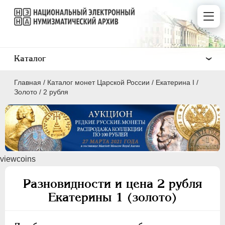
Каталог
Главная
/
Каталог монет Царской России
/
Екатерина I
/
Золото
/
2 рубля
ПEТР I
1699 - 1725
viewcoins
ЕКАТЕРИНА I
1725-1727
Золото
Разновидности и цена 2 рубля
Екатерины 1 (золото)
2 рубля
Серебро