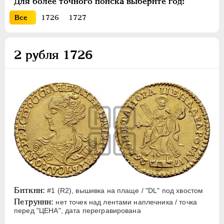
Для более точного поиска выберите год:
Медь
Все
1726
1727
Медные платы
Пробные
2 рубля 1726
ПЕТР II
1727-1729
АННА ИОАННОВНА
1730-1740
ИОАНН АНТОНОВИЧ
1740-1741
ЕЛИЗАВЕТА
1741-1762
ПЕТР III
1762-1762
ЕКАТЕРИНА II
1762-1796
ПАВЕЛ I
1796-1801
АЛЕКСАНДР I
1801-1825
НИКОЛАЙ I
1826-1855
АЛЕКСАНДР II
1855-1881
Биткин:
#1 (R2), вышивка на плаще / "DL" под хвостом
АЛЕКСАНДР III
1881-1894
Петрунин:
нет точек над лентами наплечника / точка
НИКОЛАЙ II
1894-1917
перед "ЦЕНА", дата перегравирована