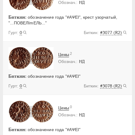
НД
Биткин:
обозначение года "҂АѰЕI", крест узорчатый,
"...ПОВЕЛImЕЛЬ..."
0
#3077 (R2)
2
Цены
НД
Биткин:
обозначение года "҂АѰЕI"
0
#3078 (R2)
0
Цены
НД
Биткин:
обозначение года "҂АѰЕI"