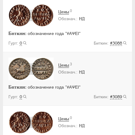
0
Цены
НД
Биткин:
обозначение года "҂АѰЕI"
0
#3088
3
Цены
НД
Биткин:
обозначение года "҂АѰЕI"
0
#3089
0
Цены
НД