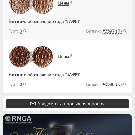
0
Цены
Биткин:
обозначение года "҂АѰЕI"
0
#3597 (R)
0
Цены
Биткин:
обозначение года "҂АѰЕI"
0
#3598 (R)
Уведомить о новых аукционах