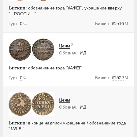
Биткин:
обозначение года "҂АѰЕI", украшение вверху,
"...РОССIИ..."
0
#3516
2
Цены
МД
Биткин:
обозначение года "҂АѰЕI"
0
#3522
1
Цены
МД
Биткин:
в конце надписи украшение / обозначение года
"҂АѰЕI"