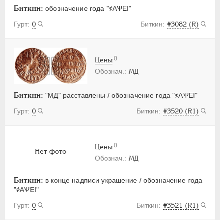
Биткин:
обозначение года "҂АѰЕI"
0
#3082 (R)
0
Цены
МД
Биткин:
"МД" расставлены / обозначение года "҂АѰЕI"
0
#3520 (R1)
0
Цены
Нет фото
МД
Биткин:
в конце надписи украшение / обозначение года
"҂АѰЕI"
0
#3521 (R1)