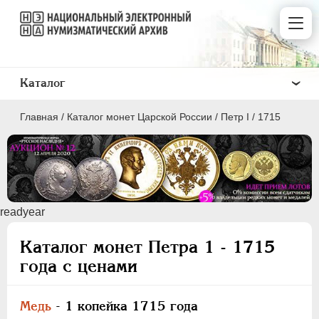
Каталог
Главная
/
Каталог монет Царской России
/
Пeтр I
/
1715
ПEТР I
1699 - 1725
readyear
ЕКАТЕРИНА I
1725-1727
Каталог монет Петра 1 - 1715
ПЕТР II
1727-1729
года с ценами
АННА ИОАННОВНА
1730-1740
ИОАНН АНТОНОВИЧ
1740-1741
Медь
- 1 копейка 1715 года
ЕЛИЗАВЕТА
1741-1762