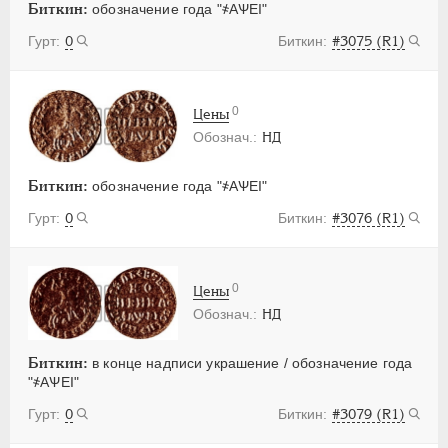
Биткин:
обозначение года "҂АѰЕI"
0
#3075 (R1)
0
Цены
НД
Биткин:
обозначение года "҂АѰЕI"
0
#3076 (R1)
0
Цены
НД
Биткин:
в конце надписи украшение / обозначение года
"҂АѰЕI"
0
#3079 (R1)