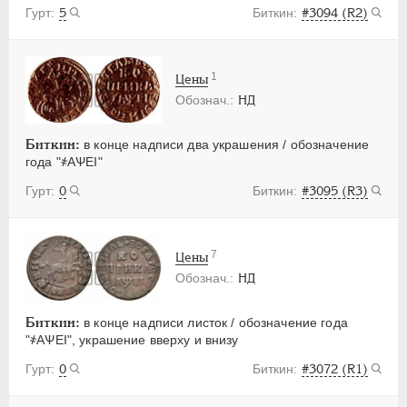
5
#3094 (R2)
1
Цены
НД
Биткин:
в конце надписи два украшения / обозначение
года "҂АѰЕI"
0
#3095 (R3)
7
Цены
НД
Биткин:
в конце надписи листок / обозначение года
"҂АѰЕI", украшение вверху и внизу
0
#3072 (R1)