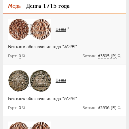
Медь
- Денга 1715 года
0
Цены
Биткин:
обозначение года "҂АѰЕI"
0
#3595 (R)
1
Цены
Биткин:
обозначение года "҂АѰЕI"
0
#3596 (R)