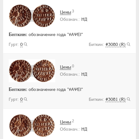
3
Цены
НД
Биткин:
обозначение года "҂АѰЕI"
0
#3080 (R)
0
Цены
НД
Биткин:
обозначение года "҂АѰЕI"
0
#3081 (R)
2
Цены
НД