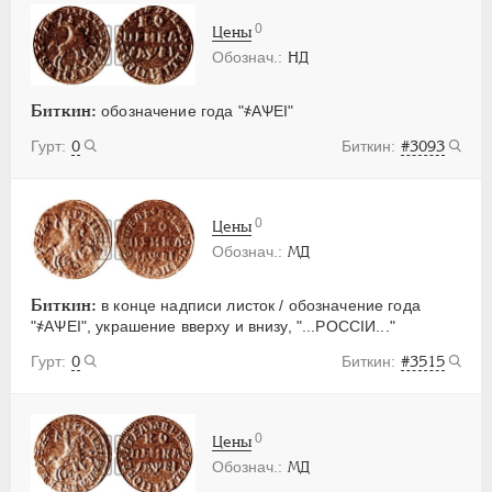
0
Цены
НД
Биткин:
обозначение года "҂АѰЕI"
0
#3093
0
Цены
МД
Биткин:
в конце надписи листок / обозначение года
"҂АѰЕI", украшение вверху и внизу, "...РОССIИ..."
0
#3515
0
Цены
МД