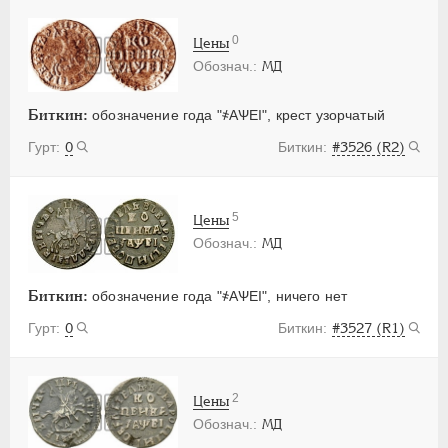
0
Цены
МД
Биткин:
обозначение года "҂АѰЕI", крест узорчатый
0
#3526 (R2)
5
Цены
МД
Биткин:
обозначение года "҂АѰЕI", ничего нет
0
#3527 (R1)
2
Цены
МД