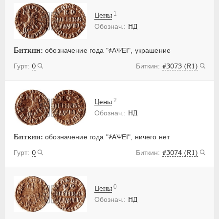
1
Цены
НД
Биткин:
обозначение года "҂АѰЕI", украшение
0
#3073 (R1)
2
Цены
НД
Биткин:
обозначение года "҂АѰЕI", ничего нет
0
#3074 (R1)
0
Цены
НД