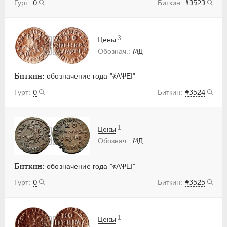
0
#3523
3
Цены
МД
Биткин:
обозначение года "҂АѰЕI"
0
#3524
1
Цены
МД
Биткин:
обозначение года "҂АѰЕI"
0
#3525
1
Цены