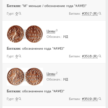
Биткин:
"М" меньше / обозначение года "҂АѰЕI"
0
#3517 (R)
0
Цены
МД
Биткин:
обозначение года "҂АѰЕI"
0
#3518 (R)
2
Цены
МД
Биткин:
обозначение года "҂АѰЕI"
0
#3519 (R)