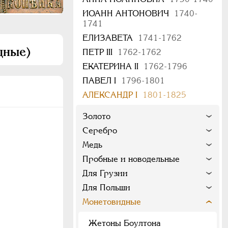
ИОАНН АНТОНОВИЧ
1740-
1741
ЕЛИЗАВЕТА
1741-1762
дные)
ПЕТР III
1762-1762
ЕКАТЕРИНА II
1762-1796
ПАВЕЛ I
1796-1801
АЛЕКСАНДР I
1801-1825
Золото
Серебро
Медь
Пробные и новодельные
Для Грузии
Для Польши
Монетовидные
Жетоны Боултона