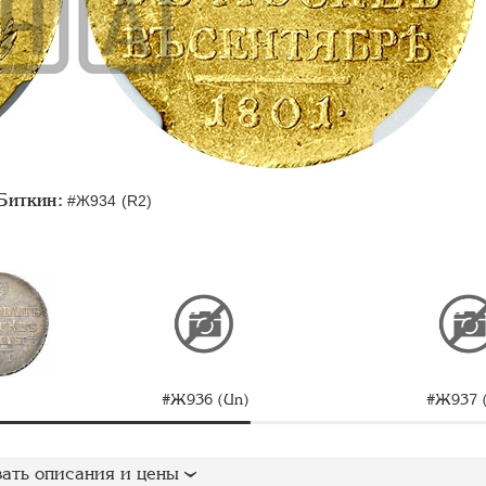
Биткин:
#Ж934 (R2)
#Ж936 (Un)
#Ж937 
ать описания и цены