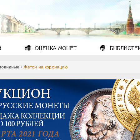
В
ОЦЕНКА
МОНЕТ
БИБЛИОТЕ
товидные
/
Жетон на коронацию