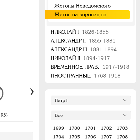
Жетоны Неведомского
Жетон на коронацию
НИКОЛАЙ I
1826-1855
АЛЕКСАНДР II
1855-1881
АЛЕКСАНДР III
1881-1894
НИКОЛАЙ II
1894-1917
ВРЕМЕННОЕ ПРАВ.
1917-1918
ИНОСТРАННЫЕ
1768-1918
(R3)
#Ж938 (R1)
#
1699
1700
1701
1702
1703
1704
1705
1706
1707
1708