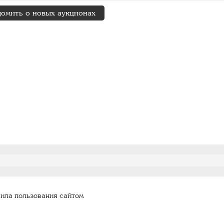
домить о новых аукционах
ила пользования сайтом