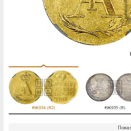
#Ж934 (R2)
#Ж935 (R)
Показ