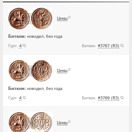
ПЕТР III
1762-1762
ЕКАТЕРИНА II
1762-1796
0
Цены
ПАВЕЛ I
1796-1801
АЛЕКСАНДР I
1801-1825
НИКОЛАЙ I
1826-1855
Биткин:
новодел, без года
АЛЕКСАНДР II
1855-1881
4
#3767 (R3)
АЛЕКСАНДР III
1881-1894
НИКОЛАЙ II
1894-1917
ВРЕМЕННОЕ ПРАВ.
1917-1918
0
Цены
ИНОСТРАННЫЕ
1768-1918
Биткин:
новодел, без года
4
#3769 (R3)
0
Цены