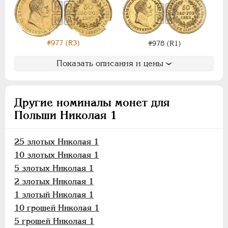
10 злотых
5 злотых
2 злотых
#977 (R3)
#978 (R1)
1 злотый
10 грошей
Показать описания и цены
5 грошей
3 гроша
Другие номиналы монет для
1 грош
Польши Николая 1
Русско-Польские
Монетовидные
25 злотых Николая 1
10 злотых Николая 1
АЛЕКСАНДР II
1855-1881
5 злотых Николая 1
АЛЕКСАНДР III
1881-1894
2 злотых Николая 1
НИКОЛАЙ II
1894-1917
1 злотый Николая 1
ВРЕМЕННОЕ ПРАВ.
1917-1918
10 грошей Николая 1
ИНОСТРАННЫЕ
1768-1918
5 грошей Николая 1