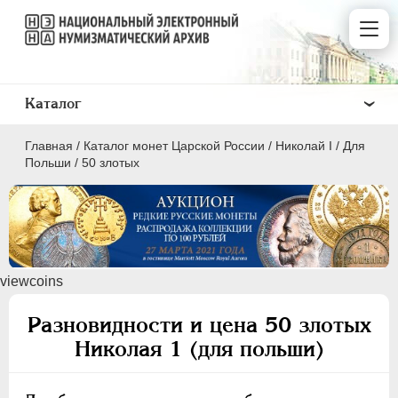
Каталог
Главная
/
Каталог монет Царской России
/
Николай I
/
Для
Польши
/
50 злотых
ПEТР I
1699 - 1725
viewcoins
ЕКАТЕРИНА I
1725-1727
ПЕТР II
1727-1729
Разновидности и цена 50 злотых
АННА ИОАННОВНА
1730-1740
Николая 1 (для польши)
ИОАНН АНТОНОВИЧ
1740-1741
ЕЛИЗАВЕТА
1741-1762