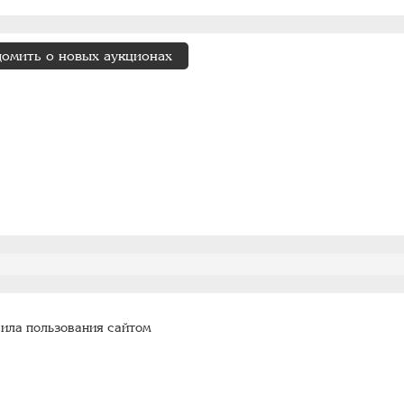
домить о новых аукционах
ила пользования сайтом