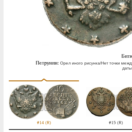
Битк
Петрунин:
Орел иного рисунка/Нет точки между
даты
#15 (R)
#14 (R)