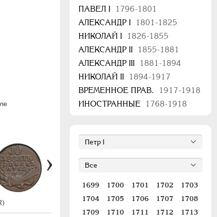
ПАВЕЛ I
1796-1801
АЛЕКСАНДР I
1801-1825
НИКОЛАЙ I
1826-1855
АЛЕКСАНДР II
1855-1881
АЛЕКСАНДР III
1881-1894
НИКОЛАЙ II
1894-1917
ВРЕМЕННОЕ ПРАВ.
1917-1918
ИНОСТРАННЫЕ
1768-1918
сле
1699
1700
1701
1702
1703
1704
1705
1706
1707
1708
#18 (R)
R)
1709
1710
1711
1712
1713