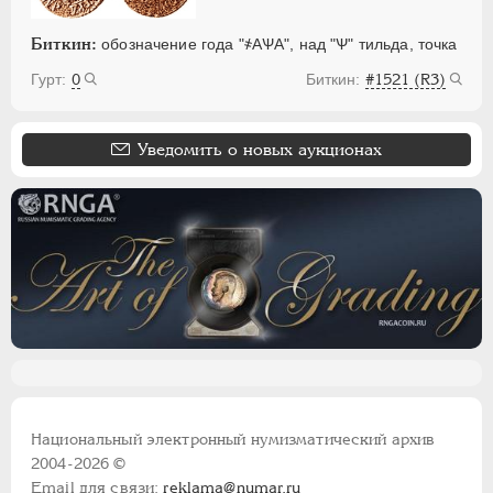
Биткин:
обозначение года "҂АѰА", над "Ѱ" тильда, точка
0
#1521 (R3)
Уведомить о новых аукционах
Национальный электронный нумизматический архив
2004-2026 ©
Email для связи:
reklama@numar.ru