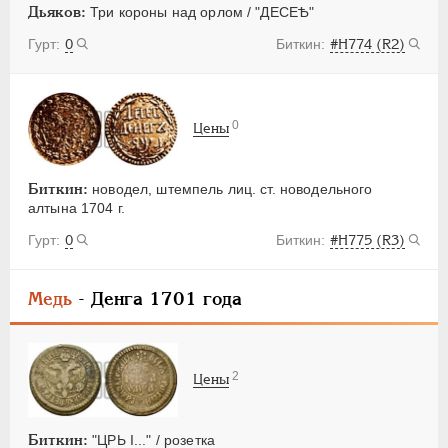
Дьяков:
Три короны над орлом / "ДЕСЕѢ"
0
#H774 (R2)
0
Цены
Биткин:
новодел, штемпель лиц. ст. новодельного
алтына 1704 г.
0
#H775 (R3)
Медь
- Денга 1701 года
2
Цены
Биткин:
"ЦРЬ I..." / розетка