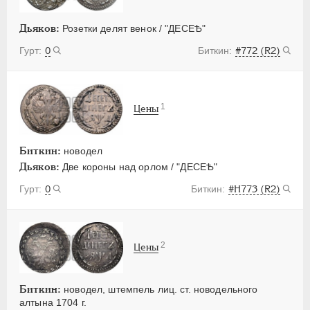
Дьяков:
Розетки делят венок / "ДЕСЕѢ"
0
#772 (R2)
1
Цены
Биткин:
новодел
Дьяков:
Две короны над орлом / "ДЕСЕѢ"
0
#H773 (R2)
2
Цены
Биткин:
новодел, штемпель лиц. ст. новодельного
алтына 1704 г.