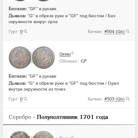
Биткин:
"GF" в рукаве
Дьяков:
"G" в обрезе руки и "GF" под бюстом / Без
окружности вокруг орла
0
#504 (Un)
0
Цены
GF
Биткин:
"GF" в рукаве
Дьяков:
"G" в обрезе руки и "GF" под бюстом / Орел
внутри окружности из точек
0
#503 (Un)
Серебро
- Полуполтинник 1701 года
0