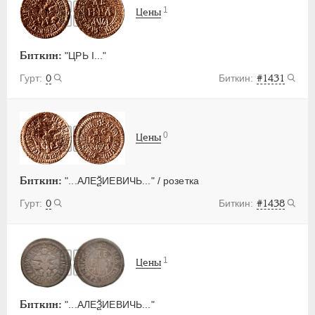
1
Цены
Биткин:
"ЦРЬ I..."
0
#1431
0
Цены
Биткин:
"...АЛЕѮИЕВИЧЬ..." / розетка
0
#1438
1
Цены
Биткин:
"...АЛЕѮИЕВИЧЬ..."