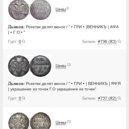
0
Цены
Дьяков:
Розетки делят венок / " • ГРИ • |ВЕННИКЪ | АΨА
| • Г О • "
0
#736 (R3)
10
Цены
Дьяков:
Розетки делят венок / " • ГРИ • | ВЕННИКЪ | ЯΨЯ
| украшение из точек Г.О украшение из точек"
0
#737 (R2)
23
Цены