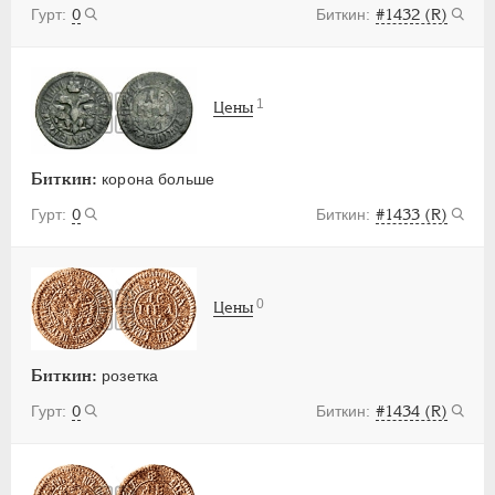
0
#1432 (R)
1
Цены
Биткин:
корона больше
0
#1433 (R)
0
Цены
Биткин:
розетка
0
#1434 (R)