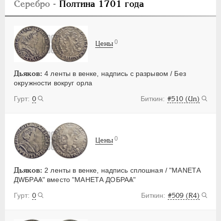
Серебро
- Полтина 1701 года
0
Цены
Дьяков:
4 ленты в венке, надпись с разрывом / Без
окружности вокруг орла
0
#510 (Un)
0
Цены
Дьяков:
2 ленты в венке, надпись сплошная / "МАNЕТА
ДWБРАѦ" вместо "МАНЕТА ДОБРАѦ"
0
#509 (R4)