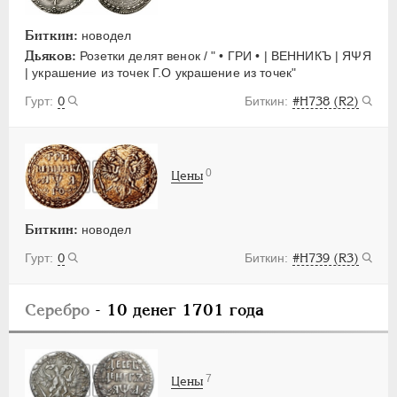
Биткин:
новодел
Дьяков:
Розетки делят венок / " • ГРИ • | ВЕННИКЪ | ЯΨЯ
| украшение из точек Г.О украшение из точек"
0
#H738 (R2)
0
Цены
Биткин:
новодел
0
#H739 (R3)
Серебро
- 10 денег 1701 года
7
Цены