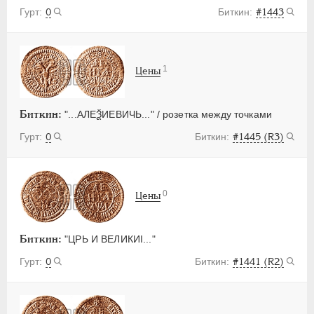
0
#1443
1
Цены
Биткин:
"...АЛЕѮИЕВИЧЬ..." / розетка между точками
0
#1445 (R3)
0
Цены
Биткин:
"ЦРЬ И ВЕЛИКИI..."
0
#1441 (R2)