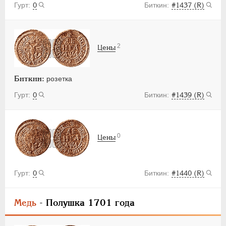
0
#1437 (R)
2
Цены
Биткин:
розетка
0
#1439 (R)
0
Цены
0
#1440 (R)
Медь
- Полушка 1701 года