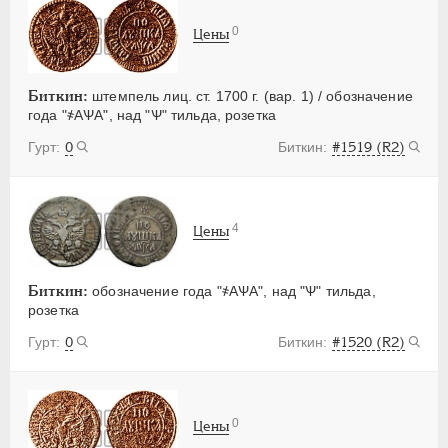
0
Цены
Биткин:
штемпель лиц. ст. 1700 г. (вар. 1) / обозначение
года "҂АѰА", над "Ѱ" тильда, розетка
0
#1519 (R2)
4
Цены
Биткин:
обозначение года "҂АѰА", над "Ѱ" тильда,
розетка
0
#1520 (R2)
0
Цены