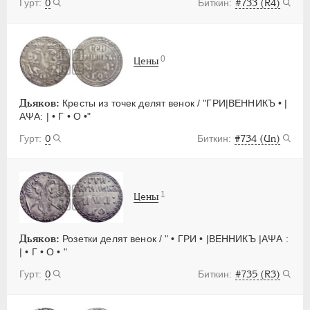
0
#733 (R4)
0
Цены
Дьяков:
Кресты из точек делят венок / "ГРИ|ВЕННИКЪ • |
АΨА: | • Г • О •"
0
#734 (Un)
1
Цены
Дьяков:
Розетки делят венок / " • ГРИ • |ВЕННИКЪ |АΨА :
| • Г • О • "
0
#735 (R3)