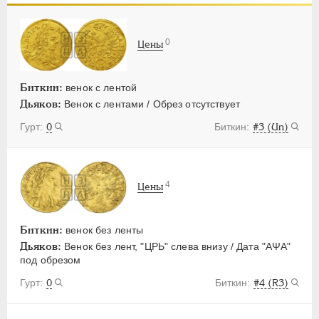
ПЕТР III
1762-1762
ЕКАТЕРИНА II
1762-1796
0
Цены
ПАВЕЛ I
1796-1801
АЛЕКСАНДР I
1801-1825
НИКОЛАЙ I
1826-1855
Биткин:
венок с лентой
Дьяков:
Венок с лентами / Обрез отсутствует
АЛЕКСАНДР II
1855-1881
АЛЕКСАНДР III
1881-1894
0
#3 (Un)
НИКОЛАЙ II
1894-1917
ВРЕМЕННОЕ ПРАВ.
1917-1918
4
ИНОСТРАННЫЕ
1768-1918
Цены
Биткин:
венок без ленты
Дьяков:
Венок без лент, "ЦРЬ" слева внизу / Дата "АΨА"
под обрезом
0
#4 (R3)