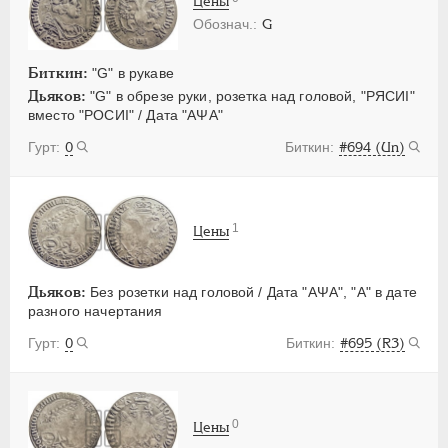
Цены
G
Биткин:
"G" в рукаве
Дьяков:
"G" в обрезе руки, розетка над головой, "РЯСИI"
вместо "РОСИI" / Дата "АΨА"
0
#694 (Un)
1
Цены
Дьяков:
Без розетки над головой / Дата "АΨА", "А" в дате
разного начертания
0
#695 (R3)
0
Цены