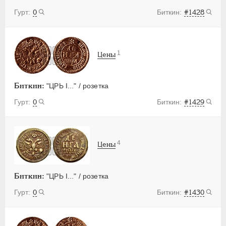
0
#1428
1
Цены
Биткин:
"ЦРЬ I..." / розетка
0
#1429
4
Цены
Биткин:
"ЦРЬ I..." / розетка
0
#1430