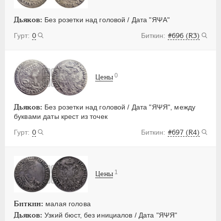
Дьяков:
Без розетки над головой / Дата "ЯΨА"
0
#696 (R3)
0
Цены
Дьяков:
Без розетки над головой / Дата "ЯΨЯ", между
буквами даты крест из точек
0
#697 (R4)
1
Цены
Биткин:
малая голова
Дьяков:
Узкий бюст, без инициалов / Дата "ЯΨЯ"