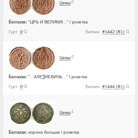
0
Цены
Биткин:
"ЦРЬ И ВЕЛИКИI..." / розетка
0
#1442 (R1)
0
Цены
Биткин:
"...АЛЕѮИЕВИЧЬ..." / розетка
0
#1444 (R1)
1
Цены
Биткин:
корона больше / розетка