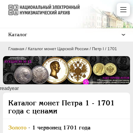
Каталог
Главная
/
Каталог монет Царской России
/
Пeтр I
/
1701
ПEТР I
1699 - 1725
readyear
ЕКАТЕРИНА I
1725-1727
Каталог монет Петра 1 - 1701
ПЕТР II
1727-1729
года с ценами
АННА ИОАННОВНА
1730-1740
ИОАНН АНТОНОВИЧ
1740-1741
Золото
- 1 червонец 1701 года
ЕЛИЗАВЕТА
1741-1762