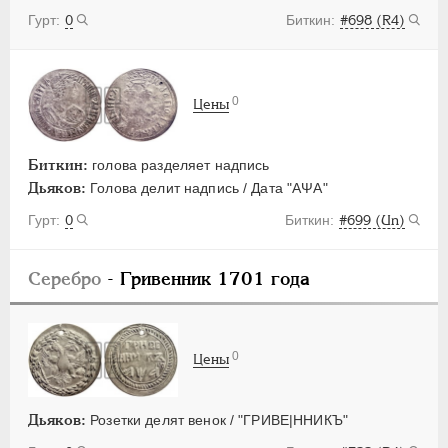
0
#698 (R4)
0
Цены
Биткин:
голова разделяет надпись
Дьяков:
Голова делит надпись / Дата "АΨА"
0
#699 (Un)
Серебро
- Гривенник 1701 года
0
Цены
Дьяков:
Розетки делят венок / "ГРИВЕ|ННИКЪ"