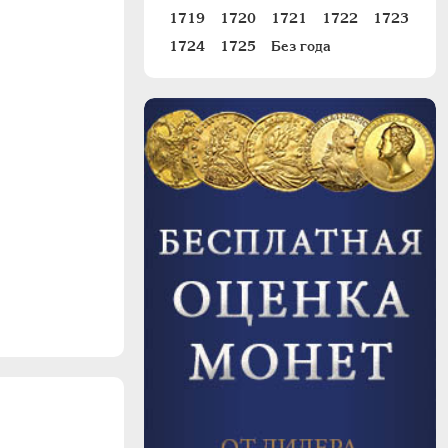
1719
1720
1721
1722
1723
1724
1725
Без года