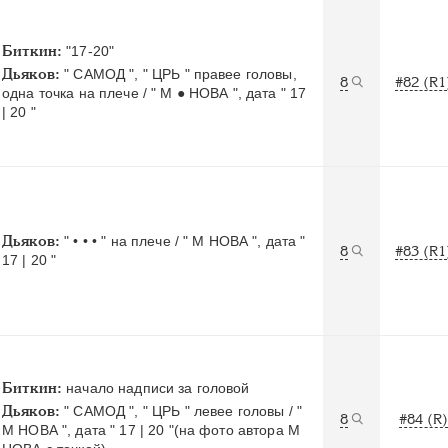
Биткин:
"17-20"
Дьяков:
" САМОД ", " ЦРЬ " правее головы,
8
#82 (R1
одна точка на плече / " М ● НОВА ", дата " 17
| 20 "
Дьяков:
" • • • " на плече / " М НОВА ", дата "
8
#83 (R1
17 | 20 "
Биткин:
начало надписи за головой
Дьяков:
" САМОД ", " ЦРЬ " левее головы / "
8
#84 (R)
М НОВА ", дата " 17 | 20 "(на фото автора М