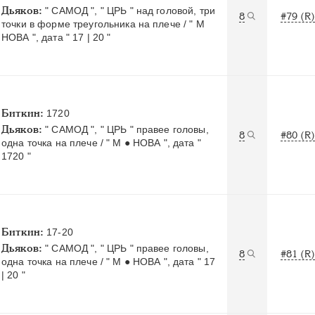
Дьяков:
" САМОД ", " ЦРЬ " над головой, три
8
#79 (R)
точки в форме треугольника на плече / " М
НОВА ", дата " 17 | 20 "
Биткин:
1720
Дьяков:
" САМОД ", " ЦРЬ " правее головы,
8
#80 (R)
одна точка на плече / " М ● НОВА ", дата "
1720 "
Биткин:
17-20
Дьяков:
" САМОД ", " ЦРЬ " правее головы,
8
#81 (R)
одна точка на плече / " М ● НОВА ", дата " 17
| 20 "