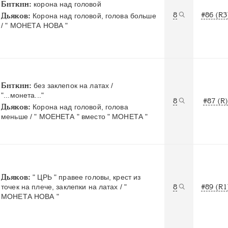
Биткин:
корона над головой
8
#86 (R3
Дьяков:
Корона над головой, голова больше
/ " МОНЕТА НОВА "
Биткин:
без заклепок на латах /
"...монета..."
8
#87 (R)
Дьяков:
Корона над головой, голова
меньше / " МОЕНЕТА " вместо " МОНЕТА "
Дьяков:
" ЦРЬ " правее головы, крест из
точек на плече, заклепки на латах / "
8
#89 (R1
МОНЕТА НОВА "