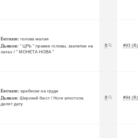
Биткин:
голова малая
8
#93 (R)
Дьяков:
" ЦРЬ " правее головы, заклепки на
латах / " МОНЕТА НОВА "
Биткин:
арабески на груди
8
#94 (R)
Дьяков:
Широкий бюст / Ноги апостола
делят дату