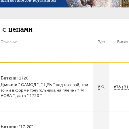
 с ценами
Описание
Гурт
Битки
Биткин:
1720
Дьяков:
" САМОД ", " ЦРЬ " над головой, три
8
#78 (R1
точки в форме треугольника на плече / " М
НОВА ", дата " 1720 "
Биткин:
"17-20"