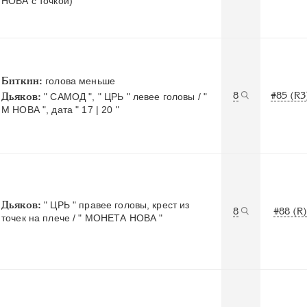
НОВА с точкой)
Биткин:
голова меньше
8
#85 (R3
Дьяков:
" САМОД ", " ЦРЬ " левее головы / "
М НОВА ", дата " 17 | 20 "
Дьяков:
" ЦРЬ " правее головы, крест из
8
#88 (R)
точек на плече / " МОНЕТА НОВА "