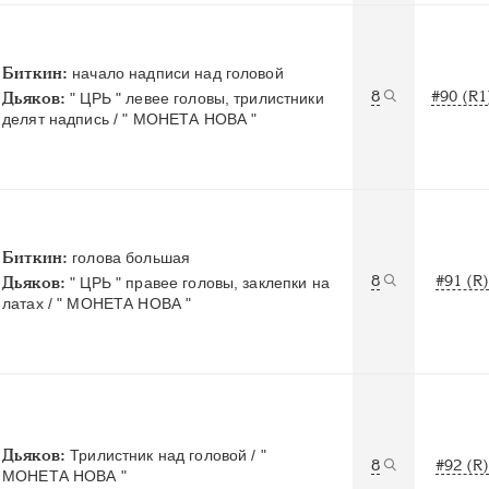
Биткин:
начало надписи над головой
8
#90 (R1
Дьяков:
" ЦРЬ " левее головы, трилистники
делят надпись / " МОНЕТА НОВА "
Биткин:
голова большая
8
#91 (R)
Дьяков:
" ЦРЬ " правее головы, заклепки на
латах / " МОНЕТА НОВА "
Дьяков:
Трилистник над головой / "
8
#92 (R)
МОНЕТА НОВА "