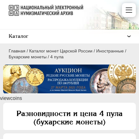
Каталог
Главная
/
Каталог монет Царской России
/
Иностранные
/
Бухарские монеты
/
4 пула
ПEТР I
1699 - 1725
viewcoins
ЕКАТЕРИНА I
1725-1727
ПЕТР II
1727-1729
Разновидности и цена 4 пула
АННА ИОАННОВНА
1730-1740
(бухарские монеты)
ИОАНН АНТОНОВИЧ
1740-1741
ЕЛИЗАВЕТА
1741-1762