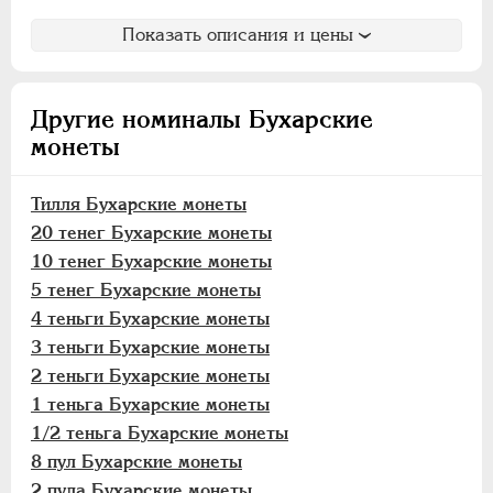
Тилля
Показать описания и цены
20 тенег
10 тенег
5 тенег
Другие номиналы Бухарские
4 теньги
монеты
3 теньги
2 теньги
Тилля Бухарские монеты
1 теньга
20 тенег Бухарские монеты
1/2 теньга
10 тенег Бухарские монеты
8 пул
5 тенег Бухарские монеты
4 пула
4 теньги Бухарские монеты
2 пула
3 теньги Бухарские монеты
Пул
2 теньги Бухарские монеты
1 теньга Бухарские монеты
Хивинское ханство
1/2 теньга Бухарские монеты
Хорезмская Республика
8 пул Бухарские монеты
Йеверские монеты
2 пула Бухарские монеты