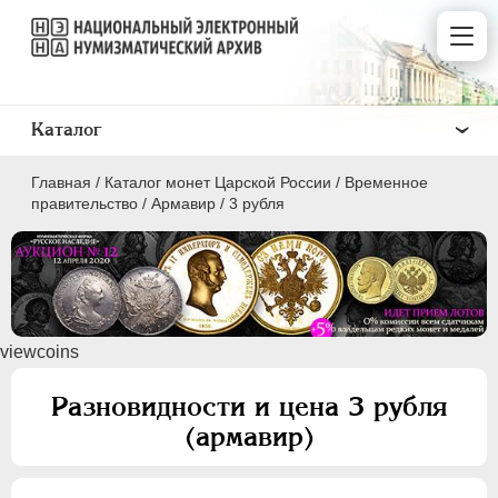
Каталог
Главная
/
Каталог монет Царской России
/
Временное
правительство
/
Армавир
/
3 рубля
ПEТР I
1699 - 1725
viewcoins
ЕКАТЕРИНА I
1725-1727
ПЕТР II
1727-1729
Разновидности и цена 3 рубля
АННА ИОАННОВНА
1730-1740
(армавир)
ИОАНН АНТОНОВИЧ
1740-1741
ЕЛИЗАВЕТА
1741-1762