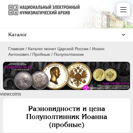
Каталог
Главная
/
Каталог монет Царской России
/
Иоанн
Антонович
/
Пробные
/
Полуполтинник
ПEТР I
1699 - 1725
viewcoins
ЕКАТЕРИНА I
1725-1727
ПЕТР II
1727-1729
Разновидности и цена
АННА ИОАННОВНА
1730-1740
Полуполтинник Иоанна
ИОАНН АНТОНОВИЧ
1740-1741
(пробные)
Серебро