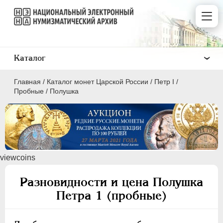
Каталог
Главная
/
Каталог монет Царской России
/
Пeтр I
/
Пробные
/
Полушка
ПEТР I
1699 - 1725
viewcoins
Золото
Серебро
Разновидности и цена Полушка
Медь
Петра 1 (пробные)
Пробные