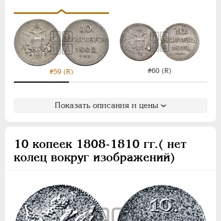
Для Польши
Монетовидные
НИКОЛАЙ I
1826-1855
АЛЕКСАНДР II
1855-1881
АЛЕКСАНДР III
1881-1894
#60 (R)
#59 (R)
НИКОЛАЙ II
1894-1917
ВРЕМЕННОЕ ПРАВ.
1917-1918
Показать описания и цены
ИНОСТРАННЫЕ
1768-1918
10 копеек 1808-1810 гг.( нет
колец вокруг изображений)