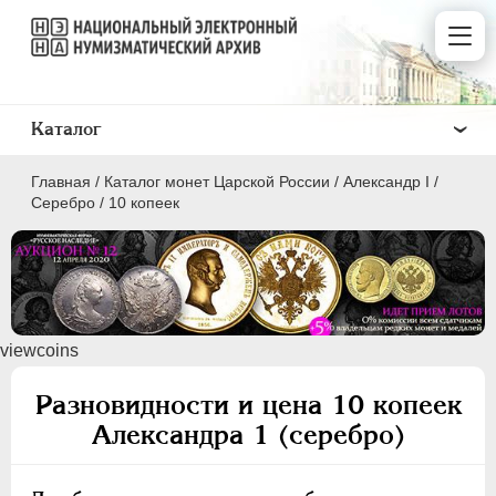
Каталог
Главная
/
Каталог монет Царской России
/
Александр I
/
Серебро
/
10 копеек
ПEТР I
1699 - 1725
viewcoins
ЕКАТЕРИНА I
1725-1727
ПЕТР II
1727-1729
Разновидности и цена 10 копеек
АННА ИОАННОВНА
1730-1740
Александра 1 (серебро)
ИОАНН АНТОНОВИЧ
1740-1741
ЕЛИЗАВЕТА
1741-1762