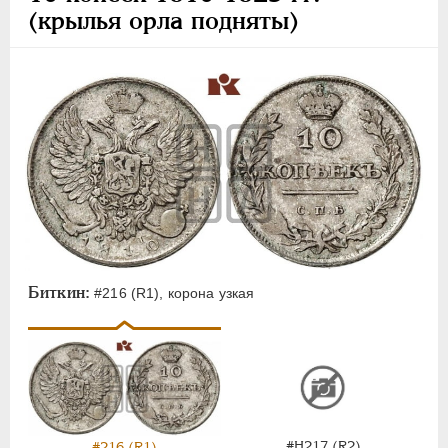
(крылья орла подняты)
Биткин:
#216 (R1), корона узкая
#Н217 (R2)
#216 (R1)