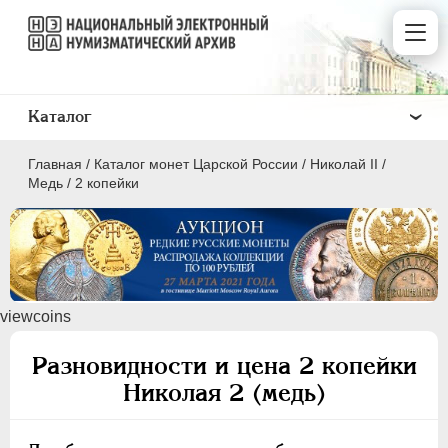
Каталог
Главная
/
Каталог монет Царской России
/
Николай II
/
Медь
/
2 копейки
ПEТР I
1699 - 1725
viewcoins
ЕКАТЕРИНА I
1725-1727
ПЕТР II
1727-1729
Разновидности и цена 2 копейки
АННА ИОАННОВНА
1730-1740
Николая 2 (медь)
ИОАНН АНТОНОВИЧ
1740-1741
ЕЛИЗАВЕТА
1741-1762