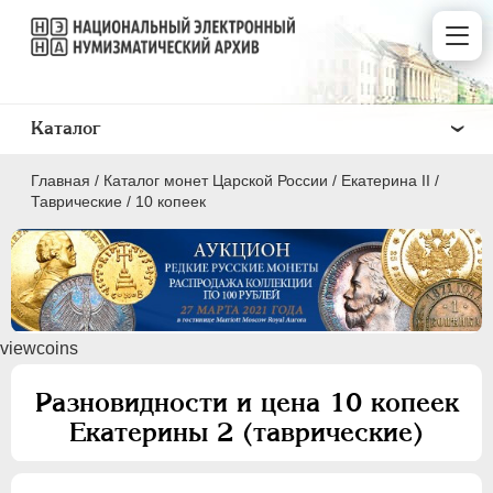
Каталог
Главная
/
Каталог монет Царской России
/
Екатерина II
/
Таврические
/
10 копеек
ПEТР I
1699 - 1725
viewcoins
ЕКАТЕРИНА I
1725-1727
ПЕТР II
1727-1729
Разновидности и цена 10 копеек
АННА ИОАННОВНА
1730-1740
Екатерины 2 (таврические)
ИОАНН АНТОНОВИЧ
1740-1741
ЕЛИЗАВЕТА
1741-1762