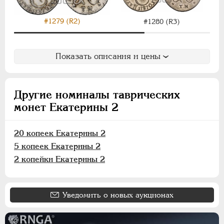
ПАВЕЛ I
1796-1801
АЛЕКСАНДР I
1801-1825
#1279 (R2)
#1280 (R3)
НИКОЛАЙ I
1826-1855
АЛЕКСАНДР II
1855-1881
Показать описания и цены
АЛЕКСАНДР III
1881-1894
НИКОЛАЙ II
1894-1917
ВРЕМЕННОЕ ПРАВ.
1917-1918
Другие номиналы таврических
ИНОСТРАННЫЕ
1768-1918
монет Екатерины 2
20 копеек Екатерины 2
5 копеек Екатерины 2
2 копейки Екатерины 2
Уведомить о новых аукционах