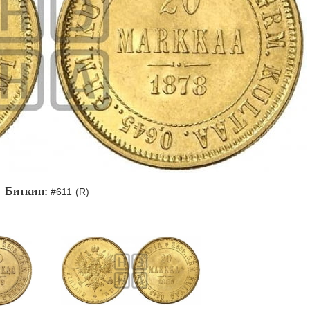
Биткин:
#611 (R)