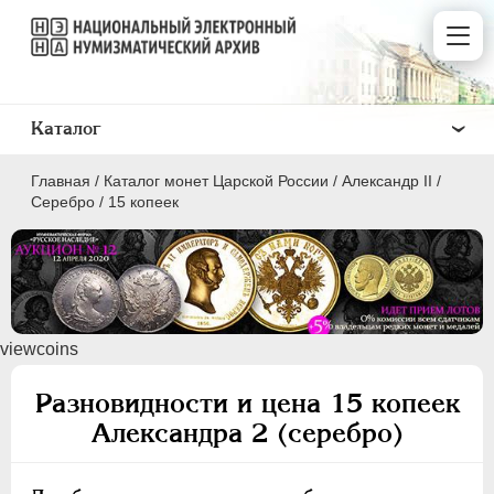
Каталог
Главная
/
Каталог монет Царской России
/
Александр II
/
Серебро
/
15 копеек
ПEТР I
1699 - 1725
viewcoins
ЕКАТЕРИНА I
1725-1727
ПЕТР II
1727-1729
Разновидности и цена 15 копеек
АННА ИОАННОВНА
1730-1740
Александра 2 (серебро)
ИОАНН АНТОНОВИЧ
1740-1741
ЕЛИЗАВЕТА
1741-1762