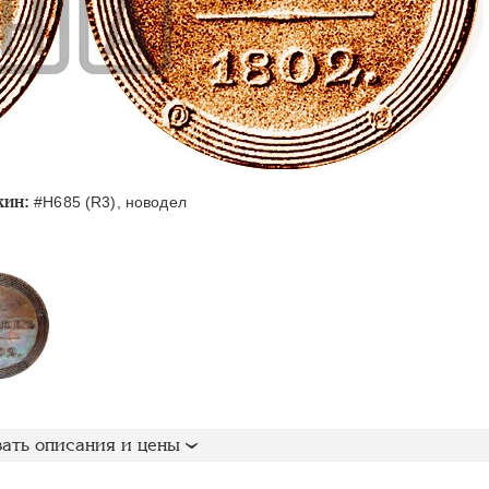
кин:
#Н685 (R3), новодел
ать описания и цены