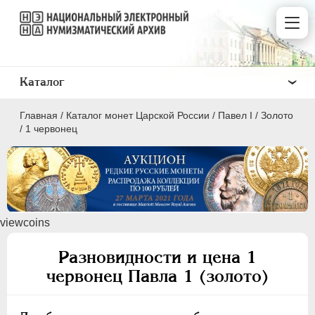
Каталог
Главная
/
Каталог монет Царской России
/
Павел I
/
Золото
/
1 червонец
ПEТР I
1699 - 1725
viewcoins
ЕКАТЕРИНА I
1725-1727
ПЕТР II
1727-1729
Разновидности и цена 1
АННА ИОАННОВНА
1730-1740
червонец Павла 1 (золото)
ИОАНН АНТОНОВИЧ
1740-1741
ЕЛИЗАВЕТА
1741-1762