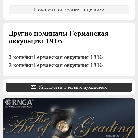
Хорезмская Республика
Показать описания и цены
Йеверские монеты
Ионийские монеты
Польские. Осада Замостья
Другие номиналы Германская
оккупация 1916
Польские. Восстание 1830-1831
Польские. Город Краков
3 копейки Германская оккупация 1916
Французские монеты
2 копейки Германская оккупация 1916
Австрийские дукаты
Германская оккупация 1916
Уведомить о новых аукционах
3 копейки
2 копейки
1 копейка