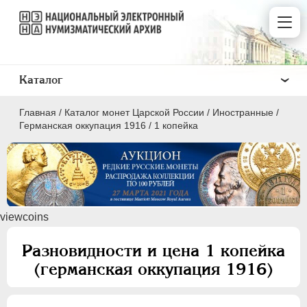
Каталог
Главная
/
Каталог монет Царской России
/
Иностранные
/
Германская оккупация 1916
/
1 копейка
ПEТР I
1699 - 1725
viewcoins
ЕКАТЕРИНА I
1725-1727
ПЕТР II
1727-1729
Разновидности и цена 1 копейка
АННА ИОАННОВНА
1730-1740
(германская оккупация 1916)
ИОАНН АНТОНОВИЧ
1740-1741
ЕЛИЗАВЕТА
1741-1762