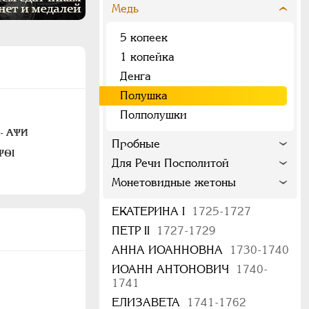
Медь
5 копеек
1 копейка
Денга
Полушка
Полполушки
 - АѰИ
Пробные
ѰѲI
Для Речи Посполитой
Монетовидные жетоны
ЕКАТЕРИНА I
1725-1727
ПЕТР II
1727-1729
АННА ИОАННОВНА
1730-1740
ИОАНН АНТОНОВИЧ
1740-
1741
ЕЛИЗАВЕТА
1741-1762