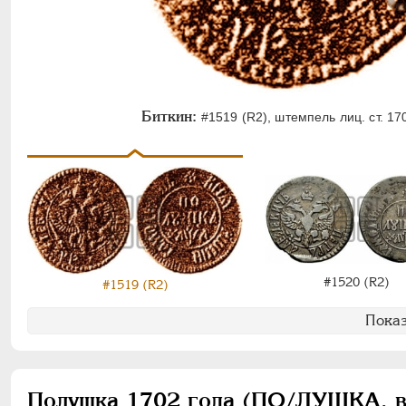
Биткин:
#1519 (R2), штемпель лиц. ст. 170
#1520 (R2)
#1519 (R2)
Показ
Полушка 1702 года (ПО/ЛУШКА, вс