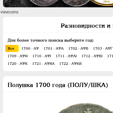
viewcoins
Разновидности и 
Для более точного поиска выберите год:
Все
1700 - АѰ
1701 - АѰА
1702 - АѰВ
1703 - АѰГ
1709 - АѰѲ
1710 - АѰI
1711 - АѰАI
1712 - АѰВI
171
1720 - АѰК
1721 - АѰКА
1722 - АѰКВ
Полушка 1700 года (ПОЛУ/ШКА)