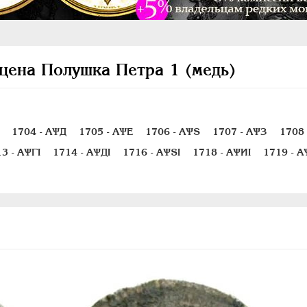
цена Полушка Петра 1 (медь)
1704 - АѰД
1705 - АѰЕ
1706 - АѰS
1707 - АѰЗ
1708
3 - АѰГI
1714 - АѰДI
1716 - АѰSI
1718 - АѰИI
1719 - А