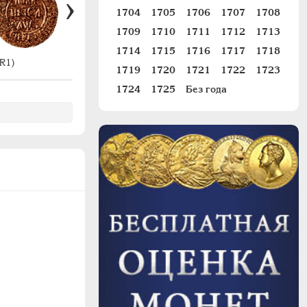
1704
1705
1706
1707
1708
1709
1710
1711
1712
1713
1714
1715
1716
1717
1718
R1)
#1426 (R2)
1719
1720
1721
1722
1723
1724
1725
Без года