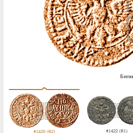
Битк
#1422 (R1)
#1420 (R2)