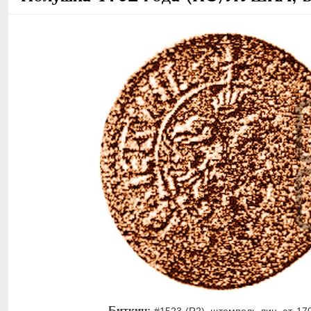
Биткин:
#1523 (R2), штемпель лиц. ст. 170