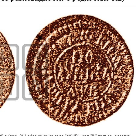
0 г. (вар. 3) / обозначение года "҂АѰВ", над "Ѱ" тильда, розетка