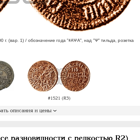
0 г. (вар. 1) / обозначение года "҂АѰА", над "Ѱ" тильда, розетка
#1521 (R3)
ать описания и цены
е разновидности с редкостью R2)