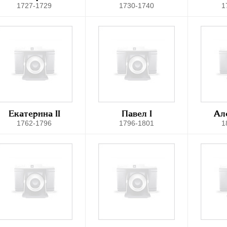
1727-1729
1730-1740
1
Екатерина II
Павел I
Ал
1762-1796
1796-1801
1