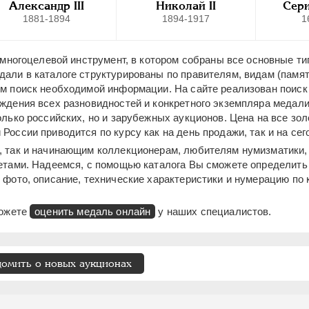
Александр III
Николай II
Сери
1881-1894
1894-1917
1
 многоцелевой инструмент, в котором собраны все основные ти
дали в каталоге структурированы по правителям, видам (памя
им поиск необходимой информации. На сайте реализован поиск
ждения всех разновидностей и конкретного экземпляра медал
лько российских, но и зарубежных аукционов. Цена на все зол
оссии приводится по курсу как на день продажи, так и на сег
, так и начинающим коллекционерам, любителям нумизматики,
нетами. Надеемся, с помощью каталога Вы сможете определит
 фото, описание, технические характеристики и нумерацию по
можете
оценить медаль онлайн
у наших специалистов.
домить о новых аукционах