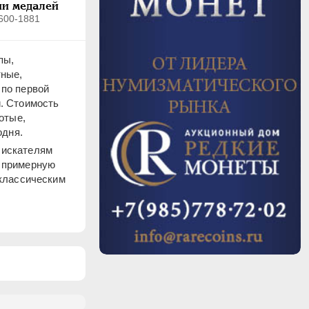
и медалей
600-1881
пы,
тные,
 по первой
и. Cтоимость
отые,
одня.
 искателям
ь примерную
 классическим