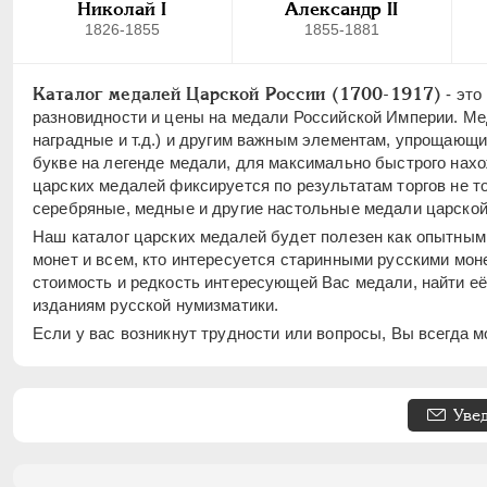
Николай I
Александр II
1826-1855
1855-1881
Каталог медалей Царской России (1700-1917)
- это
разновидности и цены на медали Российской Империи. Ме
наградные и т.д.) и другим важным элементам, упрощающ
букве на легенде медали, для максимально быстрого нахо
царских медалей фиксируется по результатам торгов не то
серебряные, медные и другие настольные медали царской Р
Наш каталог царских медалей будет полезен как опытным
монет и всем, кто интересуется старинными русскими мо
стоимость и редкость интересующей Вас медали, найти её
изданиям русской нумизматики.
Если у вас возникнут трудности или вопросы, Вы всегда 
Уве